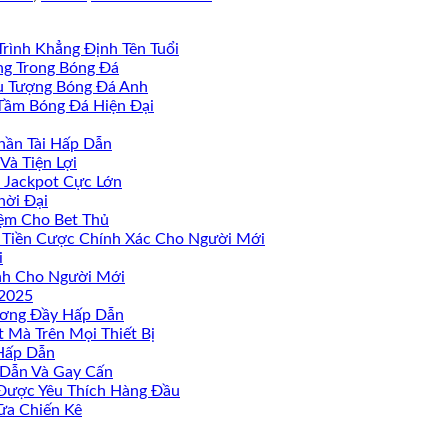
rình Khẳng Định Tên Tuổi
ọng Trong Bóng Đá
ểu Tượng Bóng Đá Anh
Tầm Bóng Đá Hiện Đại
hần Tài Hấp Dẫn
Và Tiện Lợi
 Jackpot Cực Lớn
hời Đại
ệm Cho Bet Thủ
i Tiền Cược Chính Xác Cho Người Mới
i
nh Cho Người Mới
 2025
Dương Đầy Hấp Dẫn
 Mà Trên Mọi Thiết Bị
 Hấp Dẫn
 Dẫn Và Gay Cấn
Được Yêu Thích Hàng Đầu
ữa Chiến Kê