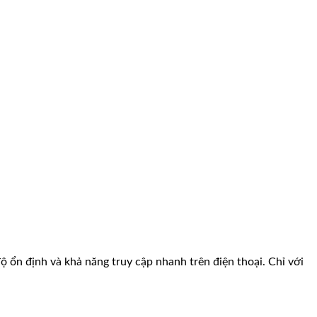
ộ ổn định và khả năng truy cập nhanh trên điện thoại. Chỉ với