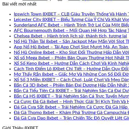
Bài viết mới nhất
Ipswich Town 8XBET – CLB Giàu Truyền Thống Và Hành T
Leicester City 8XBET – Biểu Tượng Của Ý Chí Và Khát V
Sunderland AFC 8xbet – Hành Trình Trở Lại Của Một Bi
AFC Bournemouth 8xbet – Mối Quan Hệ Hợp Tác Nâng 
Chelsea 8xbet – Hành trình lịch sử, thành tích, tương lai
Nổ Hũ Thần Tài 8xbet – Săn Jackpot May Mắn Với Slot T
App Nổ Hũ 8xbet – Tải App Chơi Slot Mượt Mà, An Toàn 
Nổ Hũ Online 8xbet – Kho Slot Đổi Thưởng Hấp Dẫn Với
Xổ số Mega 8xbet – Phiên Bản Quay Thưởng Hot Nhất T
Xổ Số Keno 8xbet – Hướng Dẫn Cách Chơi Và Kinh Nghi
Cách Tính Điểm Lô 8Xbet Chi Tiết – Hướng Dẫn Quy Đổ
Mơ Thấy Rắn 8xbet – Giấc Mơ Và Những Con Số Đổi Đờ
Xổ Số 3 Miền 8XBET – Cách Chơi, Luật Chơi Và Mẹo Dà
Bắn Cá 3D 8xbet – Phiên Bản Đại Dương Hấp Dẫn Nhất
Bắn Cá Tiểu Tiên Cá 8XBET – Trải Nghiệm Săn Cá Đại 
Bắn Cá H5 8XBET – Trải Nghiệm Săn Cá Trực Tuyến Mượt
Cá Cược Đá Gà 8xbet – Hình Thức Giải Trí Kịch Tính Và
Đá Gà Cựa Sắt 8xbet – Trải Nghiệm Cá Cược Đá Gà Hấp
Đá Gà Thomo 8xbet – Khám Phá Trường Gà Campuchia 
Đá Gà Cựa Dao 8xbet – Trận Chiến Tốc Độ Quyết Liệt Gi
Giới Thiệu 8XBET