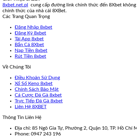
8xbet.net.pl
cung cấp đường link chính thức đến 8Xbet không b
chính thức của nhà cái 8XBet.
Các Trang Quan Trọng
Đăng Nhập 8xbet
Đăng Ký 8xbet
Tải App 8xbet
Bắn Cá 8Xbet
Nạp Tiền 8xbet
Rút Tiền 8xbet
Về Chúng Tôi
Điều Khoản Sử Dụng
Xổ Số Keno 8xbet
Chính Sách Bảo Mật
Cá Cược Đá Gà 8xbet
Trực Tiếp Đá Gà 8xbet
Liên Hệ 8XBET
Thông Tin Liên Hệ
Địa chỉ: 85 Ngô Gia Tự, Phường 2, Quận 10, TP. Hồ Chí 
Phone: 0947 243 196