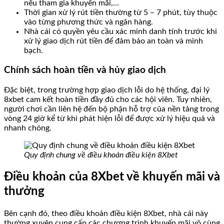
nếu tham gia khuyến mãi,…
Thời gian xử lý rút tiền thường từ 5 – 7 phút, tùy thuộc
vào từng phương thức và ngân hàng.
Nhà cái có quyền yêu cầu xác minh danh tính trước khi
xử lý giao dịch rút tiền để đảm bảo an toàn và minh
bạch.
Chính sách hoàn tiền và hủy giao dịch
Đặc biệt, trong trường hợp giao dịch lỗi do hệ thống, đại lý
8xbet cam kết hoàn tiền đầy đủ cho các hội viên. Tuy nhiên,
người chơi cần liên hệ đến bộ phận hỗ trợ của nền tảng trong
vòng 24 giờ kể từ khi phát hiện lỗi để được xử lý hiệu quả và
nhanh chóng.
Quy định chung về điều khoản điều kiện 8Xbet
Điều khoản của 8Xbet về khuyến mãi và
thưởng
Bên cạnh đó, theo điều khoản điều kiện 8Xbet, nhà cái này
thường xuyên cung cấp các chương trình khuyến mãi vô cùng