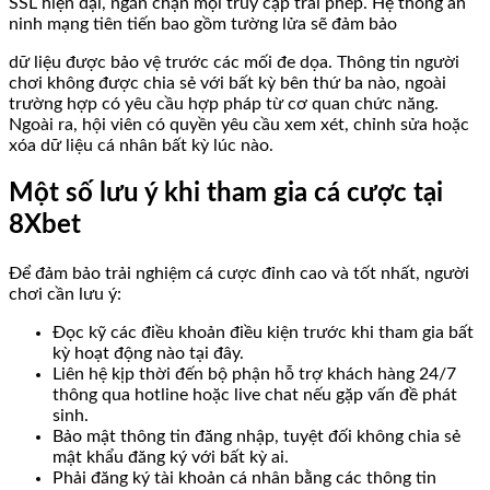
SSL hiện đại, ngăn chặn mọi truy cập trái phép. Hệ thống an
ninh mạng tiên tiến bao gồm tường lửa sẽ đảm bảo
dữ liệu được bảo vệ trước các mối đe dọa. Thông tin người
chơi không được chia sẻ với bất kỳ bên thứ ba nào, ngoài
trường hợp có yêu cầu hợp pháp từ cơ quan chức năng.
Ngoài ra, hội viên có quyền yêu cầu xem xét, chỉnh sửa hoặc
xóa dữ liệu cá nhân bất kỳ lúc nào.
Một số lưu ý khi tham gia cá cược tại
8Xbet
Để đảm bảo trải nghiệm cá cược đỉnh cao và tốt nhất, người
chơi cần lưu ý:
Đọc kỹ các điều khoản điều kiện trước khi tham gia bất
kỳ hoạt động nào tại đây.
Liên hệ kịp thời đến bộ phận hỗ trợ khách hàng 24/7
thông qua hotline hoặc live chat nếu gặp vấn đề phát
sinh.
Bảo mật thông tin đăng nhập, tuyệt đối không chia sẻ
mật khẩu đăng ký với bất kỳ ai.
Phải đăng ký tài khoản cá nhân bằng các thông tin