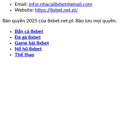
Email:
infor.nhacai8xbet@gmail.com
Website:
https://8xbet.net.pl/
Bản quyền 2025 của 8xbet.net.pl. Bảo lưu mọi quyền.
Bắn cá 8xbet
Đá gà 8xbet
Game bài 8xbet
Nổ hũ 8xbet
Thể thao