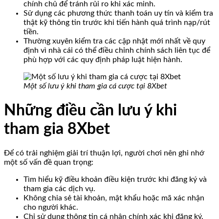
chính chủ để tránh rủi ro khi xác minh.
Sử dụng các phương thức thanh toán uy tín và kiểm tra
thật kỹ thông tin trước khi tiến hành quá trình nạp/rút
tiền.
Thường xuyên kiểm tra các cập nhật mới nhất về quy
định vì nhà cái có thể điều chỉnh chính sách liên tục để
phù hợp với các quy định pháp luật hiện hành.
Một số lưu ý khi tham gia cá cược tại 8Xbet
Những điều cần lưu ý khi
tham gia 8Xbet
Để có trải nghiệm giải trí thuận lợi, người chơi nên ghi nhớ
một số vấn đề quan trọng:
Tìm hiểu kỹ điều khoản điều kiện trước khi đăng ký và
tham gia các dịch vụ.
Không chia sẻ tài khoản, mật khẩu hoặc mã xác nhận
cho người khác.
Chỉ sử dụng thông tin cá nhân chính xác khi đăng ký.